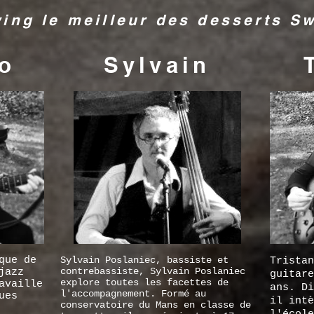
ing le meilleur des desserts S
io
Sylvain
que de
Sylvain Poslaniec, bassiste et
Tristan
contrebassiste, Sylvain Poslaniec
jazz
guitare
explore toutes les facettes de
availle
ans. Di
l'accompagnement. Formé au
ues
il intè
conservatoire du Mans en classe de