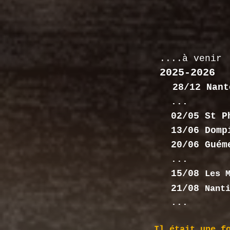
....à venir
2025-2026
28/12 Nant
...
02/05 St Phi
13/06 Dompie
20/06 Guéme
...
15/08
Les 
21/08
Nant
...
Il était une f