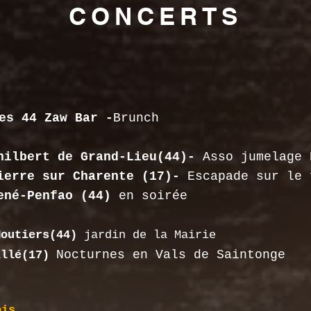
CONCERTS
es 44 Zaw Bar -
Brunch
lbert de Grand-Lieu(44)-
Asso
jumelage 
rre sur Charente (17)-
Escapade sur le 
né-Penfao (44)
en soirée
Moutiers(44)
jardin de la Mairie
Nocturnes en Vals de Saintonge
illé(17)
ois...