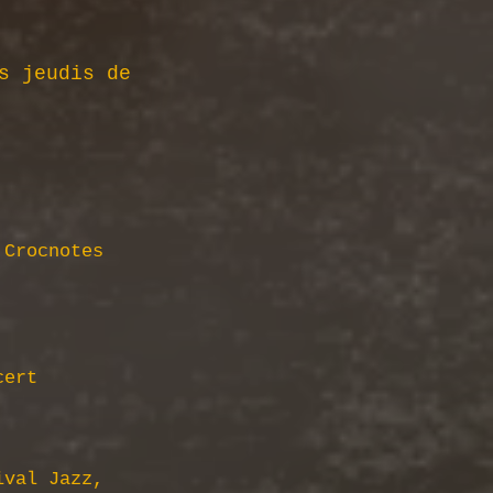
es jeudis de
 Crocnotes
ncert
ival Jazz,