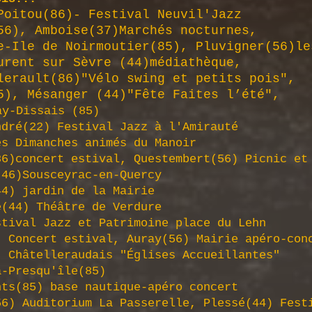
oitou(86)- Festival Neuvil'Jazz
56), Amboise(37)
Marchés nocturnes
,
-Ile de Noirmoutier(85), Pluvigner(56)l
rent sur Sèvre (44)
médiathèque,
lerault(86)
"
Vélo swing et petits pois",
), Mésanger (44)"Fête Faites l’été",
y-Dissais (85)​
dré(22) Festival Jazz à l'Amirauté
Les Dimanches animés du Manoir
86)concert estival,
Questembert(56) Picnic et
(46)
Sousceyrac-en-Quercy
4) jardin de la Mairie
(44) Théâtre de Verdure
stival Jazz et Patrimoine place du Lehn
) Concert estival,
Auray(56) Mairie apéro-co
6)
Châtelleraudais "Églises Accueillantes"
-Presqu'île(85)
ts(85) base nautique-apéro concert
6) Auditorium La Passerelle,
Plessé(44) Fest