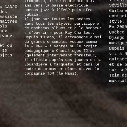
l'école
trompette, il se réoriente à 17
ans vers la basse électrique:
Séville
« GADJO
cursus jazz à l'IACP puis afro-
Guitare
des
cubain.
contact
assiste
Il joue sur toutes les scènes,
maîtres
style.
dans tous les styles, participe à
olo
En 2005
de nombreux albums et a le bonheur
aux,
Québec 
« d'ouvrir » pour Ray Charles,.
ivone,
Depuis 10 ans, il accompagne aussi
Django 
de grands ensembles vocaux comme
musique
et du
le « CNA » à Nantes ou le projet
Depuis 
 se
pédagogique « Choralleges 72 ».
vit à N
ojets
Également intervenant formateur,
guitare
il officie auprès des jeunes de la
Jouandière à Carquefou et dans le
et se 
cadre de « master class » avec la
sur sc
compagnie TDM (le Mans).
sein de
musical