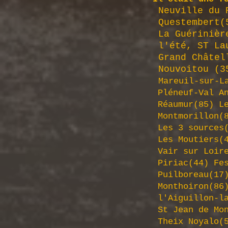
Neuville du P
Questembert(
La Guérinière
l'été, ST Lau
Grand Châtel
Nouvoitou (35
Mareuil-sur-La
Pléneuf-Val An
​ Réaumur(85) 
Montmorillon(
Les 3 sources
Les Moutiers(4
Vair sur Loire
Piriac(44) Fe
Puilboreau(17
Monthoiron(8
l'Aiguillon-la
St Jean de Mon
Theix Noyalo(5